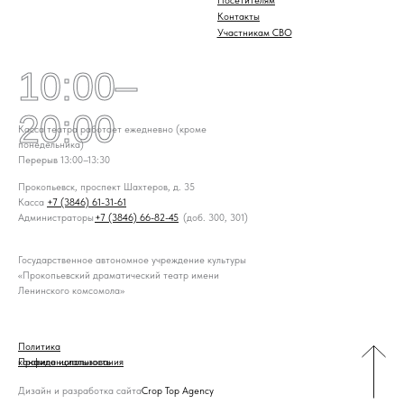
Посетителям
Контакты
Участникам СВО
10:00–
20:00
Касса театра работает ежедневно (кроме
понедельника)
Перерыв 13:00–13:30
Прокопьевск, проспект Шахтеров, д. 35
Касса
+7 (3846) 61-31-61
Администраторы
+7 (3846) 66-82-45
+7 (3846) 66-82-45
(доб. 300, 301)
Государственное автономное учреждение культуры
«Прокопьевский драматический театр имени
Ленинского комсомола»
Политика
конфиденциальность
Правила использования
Дизайн и разработка сайта
Crop Top Agency